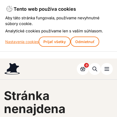
Tento web používa cookies
Aby táto stránka fungovala, používame nevyhnutné
súbory cookie.
Analytické cookies používame len s vaším súhlasom.
Nastavenia cookies
Prijať všetky
Odmietnuť
Prejsť
k
0
obsahu
Go
to
homepage
Stránka
nenajdena